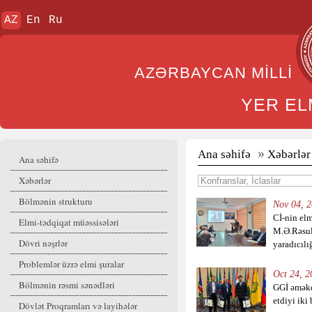
AZ
En
Ru
AZƏRBAYCAN MİL
YER EL
Ana səhifə
Xəbərlər
Ana səhifə
Xəbərlər
Bölmənin strukturu
Nov 04, 2
Cİ-nin elm
Elmi-tədqiqat müəssisələri
M.Ə.Rəsul
Dövri nəşrlər
yaradıcılığ
Problemlər üzrə elmi şuralar
Oct 24, 2
Bölmənin rəsmi sənədləri
GGİ əməkd
etdiyi iki
Dövlət Proqramları və layihələr