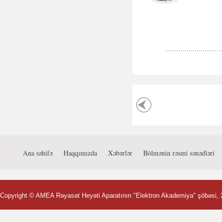
Ana səhifə
Haqqımızda
Xəbərlər
Bölmənin rəsmi sənədləri
Copyright ©
AMEA Rəyasət Heyəti Aparatının "Elektron Akademiya" şöbəsi
,