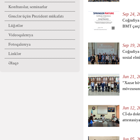
Konfranslar, seminarlar
Sep 24, 2
Gənclər üçün Prezident mükafatı
Coğrafiya
Lüğətlər
BMT çərçi
Videoqalereya
Fotoqalereya
Sep 19, 2
Coğrafiya
Linklər
sosial elm
Əlaqə
Jun 21, 2
“Xəzər hö
mövzusund
Jun 12, 2
Cİ-də dokt
attestasiya
Jun 05, 2