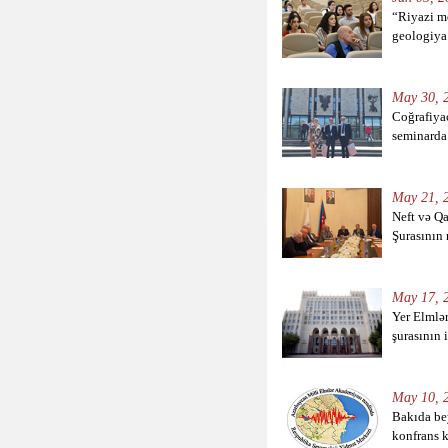
“Riyazi m
geologiya 
May 30, 2
Coğrafiya
seminarda 
May 21, 2
Neft və Qa
Şurasının n
May 17, 2
Yer Elmlə
şurasının 
May 10, 2
Bakıda be
konfrans k